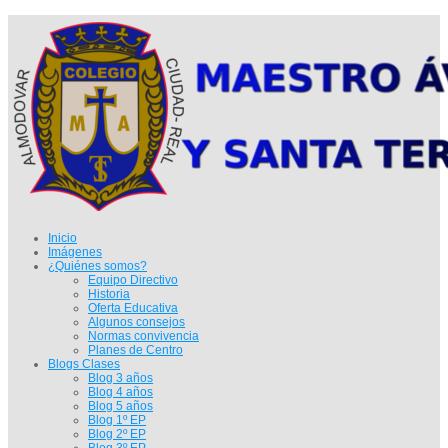
Inicio
Imágenes
¿Quiénes somos?
Equipo Directivo
Historia
Oferta Educativa
Algunos consejos
Normas convivencia
Planes de Centro
Blogs Clases
Blog 3 años
Blog 4 años
Blog 5 años
Blog 1º EP
Blog 2º EP
Blog 3º EP