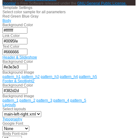
Joomla!
is Free Software released under the
GNU General Public License.
Template Settings
Select color sample for all parameters
Red
Green
Blue
Gray
Body
Background Color
Link Color
Text Color
Header & Slideshow
Background Color
Background Image
pattern_h1
pattern_h2
pattern_h3
pattern_h4
pattern_h5
Footer & Spotlight2
Background Color
Background Image
pattern_1
pattern_2
pattern_3
pattern_4
pattern_5
Layouts
Select layouts
Typography
Google Font
Body Font-size