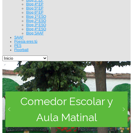
Blog 4º EP
Blog 5º EP
Blog 6º EP
Blog 1º ESO
Blog 2º ESO
Blog 3º ESO
Blog 4º ESO
Blog SAAF
SAAF
Poesía eres tú
PES
Floorball
Comedor Escolar y
Aula Matinal