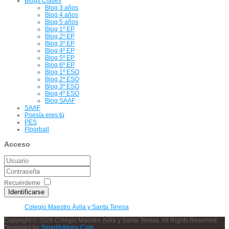
Blogs Clases
Blog 3 años
Blog 4 años
Blog 5 años
Blog 1º EP
Blog 2º EP
Blog 3º EP
Blog 4º EP
Blog 5º EP
Blog 6º EP
Blog 1º ESO
Blog 2º ESO
Blog 3º ESO
Blog 4º ESO
Blog SAAF
SAAF
Poesía eres tú
PES
Floorball
Acceso
Recuérdeme
Identificarse
Colegio Maestro Ávila y Santa Teresa
Copyright © 2026 Colegio Maestro Ávila y Santa Teresa. All Rights Reserved.
Designed by
SmartAddons.Com